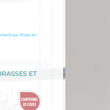
ement sur Rives en
RRASSES ET