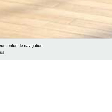
s
Honoraires
leur confort de navigation
Médiation
ALERTE
ESTIMATION
Plan du site
lus
EMAIL