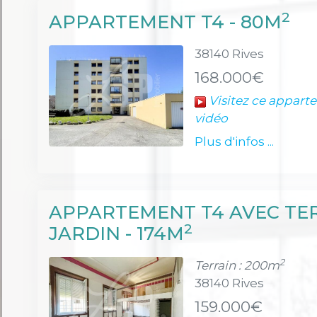
2
APPARTEMENT T4 - 80M
38140 Rives
168.000€
Visitez ce appart
vidéo
Plus d'infos ...
APPARTEMENT T4 AVEC TE
2
JARDIN - 174M
2
Terrain : 200m
38140 Rives
159.000€