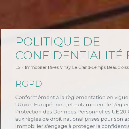
POLITIQUE DE
CONFIDENTIALITÉ 
LSP Immobilier Rives Vinay Le Grand-Lemps Beaucroiss
RGPD
Conformément à la règlementation en vigueu
l'Union Européenne, et notamment le Règlem
Protection des Données Personnelles UE 2016/
aux règles de droit national prises pour son a
Immobilier s'engage à protéger la confidential