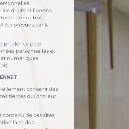
personnelles
es droits et libertés
utorité de contrôle
lités prévues par la
 de prudence pour
nnées personnelles et
 et numériques
er).
TERNET
nnellement contenir des
tés tierces qui ont leur
e contenu de ces sites
ation faite des