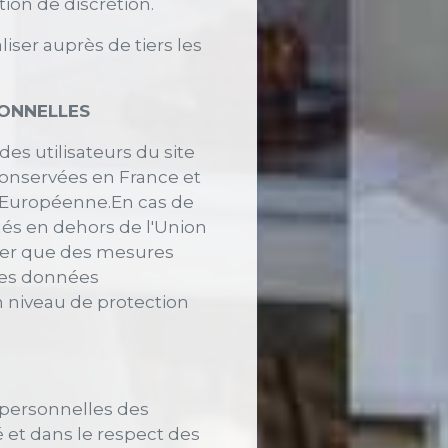
ion de discrétion.
ser auprès de tiers les
SONNELLES
es utilisateurs du site
onservées en France et
n Européenne.En cas de
tués en dehors de l'Union
ier que des mesures
les données
n niveau de protection
 personnelles des
é et dans le respect des