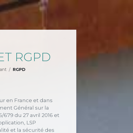
ET RGPD
ant
RGPD
r en France et dans
ent Général sur la
679 du 27 avril 2016 et
pplication, LSP
ité et la sécurité des