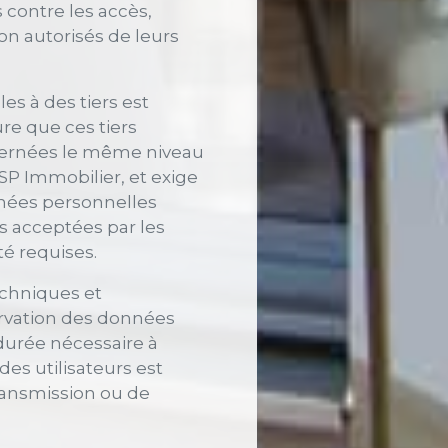
s contre les accès,
on autorisés de leurs
s à des tiers est
re que ces tiers
cernées le même niveau
LSP Immobilier, et exige
nnées personnelles
és acceptées par les
ité requises.
chniques et
ervation des données
durée nécessaire à
 des utilisateurs est
transmission ou de