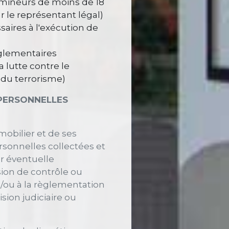
s mineurs de moins de 18
 le représentant légal)
aires à l'exécution de
èglementaires
a lutte contre le
 du terrorisme)
 PERSONNELLES
mobilier et de ses
rsonnelles collectées et
ur éventuelle
ion de contrôle ou
t/ou à la règlementation
sion judiciaire ou