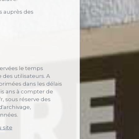
es auprès des
ervées le temps
des utilisateurs. A
pprimées dans les délais
is ans à compter de
fr, sous réserve des
d'archivage,
onnées.
 site