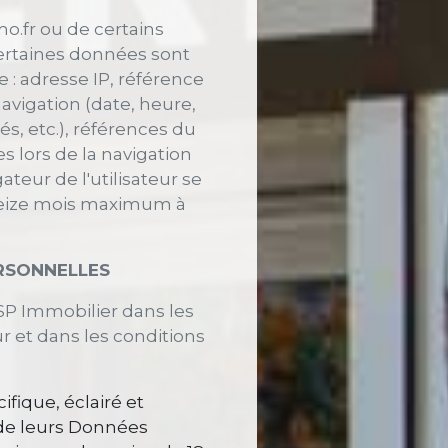
mo.fr ou de certains
 certaines données sont
 : adresse IP, référence
navigation (date, heure,
s, etc.), références du
s lors de la navigation
eur de l'utilisateur se
treize mois maximum à
ERSONNELLES
SP Immobilier dans les
r et dans les conditions
fique, éclairé et
 de leurs Données