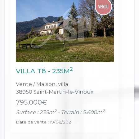
2
VILLA T8 - 235M
Vente / Maison, villa
38950 Saint-Martin-le-Vinoux
795.000€
2
2
Surface : 235m
- Terrain : 5.600m
Date de vente : 19/08/2021