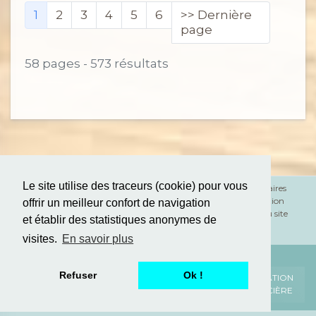
(Page courante)
1
2
3
4
5
6
>> Dernière
page
58 pages - 573 résultats
Le site utilise des traceurs (cookie) pour vous
Mentions légales
Honoraires
RGPD
Médiation
offrir un meilleur confort de navigation
Plan du site
et établir des statistiques anonymes de
Depuis
2008
visites.
En savoir plus
Refuser
Ok !
ALERTE
SIMULATION
ESTIMATION
EMAIL
FINANCIÈRE