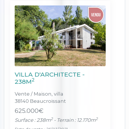
VILLA D'ARCHITECTE -
2
238M
Vente / Maison, villa
38140 Beaucroissant
625.000€
2
2
Surface : 238m
- Terrain : 12.170m