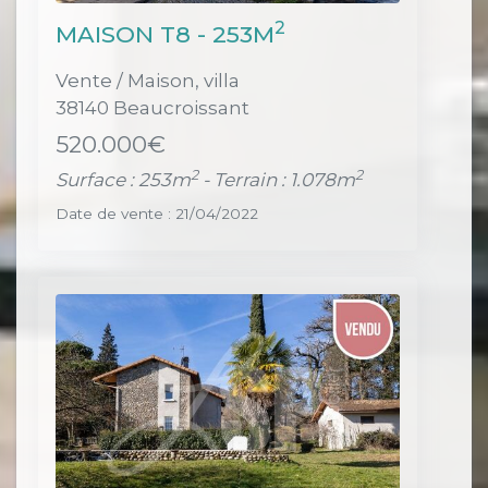
2
MAISON T8 - 253M
Vente / Maison, villa
38140 Beaucroissant
520.000€
2
2
Surface : 253m
- Terrain : 1.078m
Date de vente : 21/04/2022