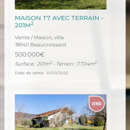
MAISON T7 AVEC TERRAIN -
2
201M
Vente / Maison, villa
38140 Beaucroissant
500.000€
2
2
Surface : 201m
- Terrain : 7.724m
Date de vente : 10/10/2023