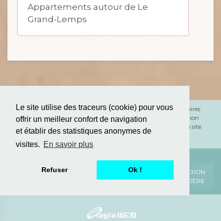
Appartements autour de Le
Grand-Lemps
Le site utilise des traceurs (cookie) pour vous
Mentions légales
Honoraires
RGPD
Médiation
offrir un meilleur confort de navigation
Plan du site
et établir des statistiques anonymes de
Depuis
2008
visites.
En savoir plus
Refuser
Ok !
ALERTE
SIMULATION
ESTIMATION
EMAIL
FINANCIÈRE