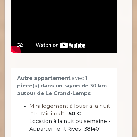
Autre appartement
avec
1
pièce(s)
dans un rayon de 30 km
autour de Le Grand-Lemps
Mini logement à louer à la nuit
: "Le Mini-nid"
-
50 €
Location à la nuit ou semaine -
Appartement Rives (38140)