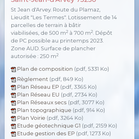
St Jean d'Arvey. Route du Plamaz,
Lieudit "Les Termes". Lotissement de 14
parcelles de terrain à bâtir
2
2
viabilisées, de 500 m
à 700 m
. Dépôt
de PC possible au printemps 2023.
Zone AUD. Surface de plancher
2
autorisée : 250 m
Plan de composition
(pdf, 5331 Ko)
Règlement
(pdf, 849 Ko)
Plan Réseau EP
(pdf, 3365 Ko)
Plan Réseau EU
(pdf, 2734 Ko)
Plan Réseaux secs
(pdf, 3077 Ko)
Plan topographique
(pdf, 914 Ko)
Plan Voirie
(pdf, 3264 Ko)
Etude géotechnique G1
(pdf, 2159 Ko)
Etude gestion des EP
(pdf, 1273 Ko)