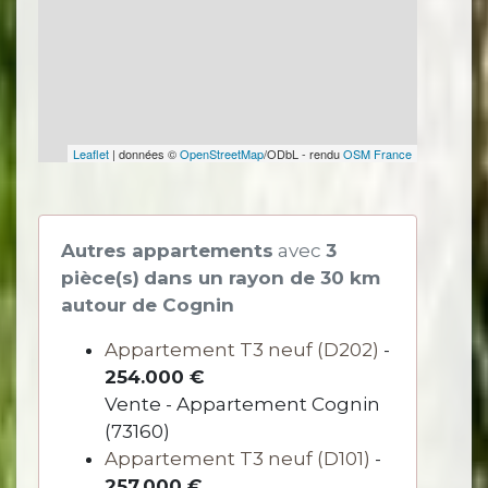
Leaflet
| données ©
OpenStreetMap
/ODbL - rendu
OSM France
Autres appartements
avec
3
pièce(s)
dans un rayon de 30 km
autour de Cognin
Appartement T3 neuf (D202)
-
254.000 €
Vente - Appartement Cognin
(73160)
Appartement T3 neuf (D101)
-
257.000 €