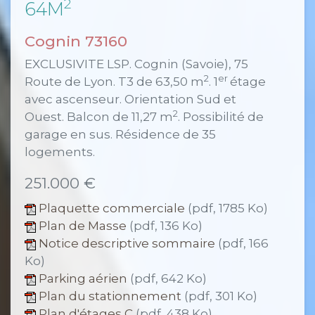
2
64M
Cognin 73160
EXCLUSIVITE LSP. Cognin (Savoie), 75
2
er
Route de Lyon. T3 de 63,50 m
. 1
étage
avec ascenseur. Orientation Sud et
2
Ouest. Balcon de 11,27 m
. Possibilité de
garage en sus. Résidence de 35
logements.
251.000 €
Plaquette commerciale
(pdf, 1785 Ko)
Plan de Masse
(pdf, 136 Ko)
Notice descriptive sommaire
(pdf, 166
Ko)
Parking aérien
(pdf, 642 Ko)
Plan du stationnement
(pdf, 301 Ko)
Plan d'étages C
(pdf, 438 Ko)