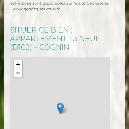
est exposé sont disponibles sur le site Géorisques
:
www.georisques.gouv.fr
.
SITUER CE BIEN :
APPARTEMENT T3 NEUF
(D102) - COGNIN
+
−