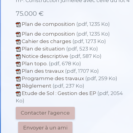
m
. Construction jumelée avec celle du lot 4
75.000 €
Plan de composition
(pdf, 1235 Ko)
Plan de composition
(pdf, 1235 Ko)
Cahier des charges
(pdf, 1273 Ko)
Plan de situation
(pdf, 523 Ko)
Notice descriptive
(pdf, 587 Ko)
Plan topo.
(pdf, 678 Ko)
Plan des travaux
(pdf, 1707 Ko)
Programme des travaux
(pdf, 259 Ko)
Règlement
(pdf, 237 Ko)
Etude de Sol : Gestion des EP
(pdf, 2054
Ko)
Contacter l'agence
Envoyer à un ami